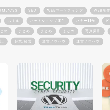
TML/CSS
SEO
WEBマーケティング
WEB制
スキル
ネットショップ運営
バナー制作
ビ
とめ
まとめ
まとめ
まとめ
写真撮影
記
起業/経営
運営ノウハウ
運営ノウハウ