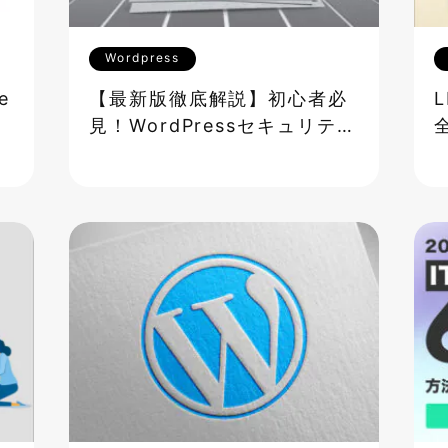
Wordpress
e
【最新版徹底解説】初心者必
す
見！WordPressセキュリティ
対策完全ガイド―ハッキン
グ・SQLインジェクション・
XSS攻撃からサイトを守る方
法