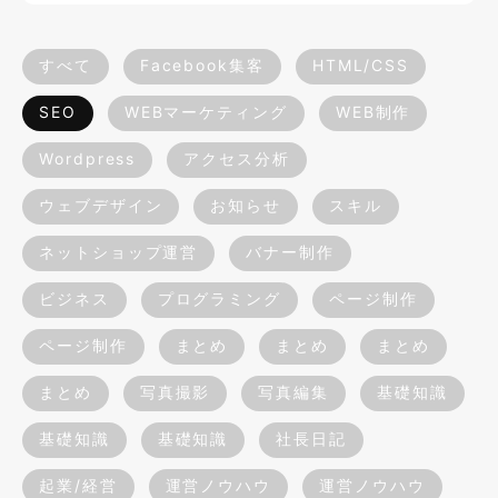
すべて
Facebook集客
HTML/CSS
SEO
WEBマーケティング
WEB制作
Wordpress
アクセス分析
ウェブデザイン
お知らせ
スキル
ネットショップ運営
バナー制作
ビジネス
プログラミング
ページ制作
ページ制作
まとめ
まとめ
まとめ
まとめ
写真撮影
写真編集
基礎知識
基礎知識
基礎知識
社長日記
起業/経営
運営ノウハウ
運営ノウハウ