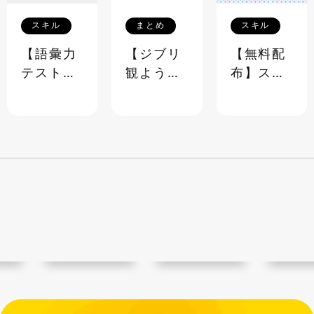
スキル
まとめ
スキル
【語彙力
【ジブリ
【無料配
テスト】
観よう
布】スプ
ビジネス
ぜ】ジブ
レッドシ
でも日常
リ映画 超
ートで作
でも使え
☆マニア
る勤怠管
る語彙
ック台詞
理表【テ
《40問》
クイズ＆
ンプレ配
ランキン
布中】
グ【ステ
イホー
ム】