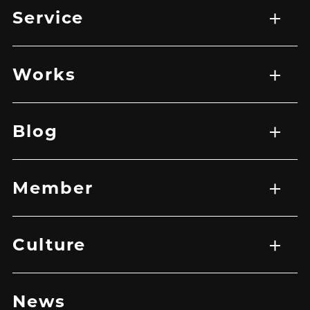
Service
サービス一覧
WEB制作
映像制作
広告マーケティング戦略
アプリ開発
Works
実績一覧
EC
HP
LP
グラフィック
その他
バナー
映像
Blog
記事一覧
Member
メンバー一覧
Culture
トップ
企業理念
メッセージ
News