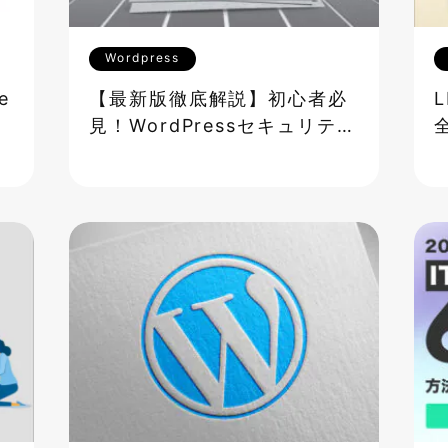
Wordpress
e
【最新版徹底解説】初心者必
す
見！WordPressセキュリティ
対策完全ガイド―ハッキン
グ・SQLインジェクション・
XSS攻撃からサイトを守る方
法