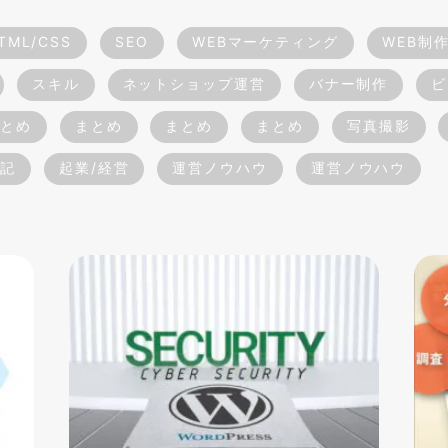
TML/CSS
SEO
WEBマーケティング
WEB制
スキル
ネットショップ運営
バナー制作
ビ
とめ
まとめ
まとめ
まとめ
写真撮影
記
起業/経営
運営ノウハウ
運営ノウハウ