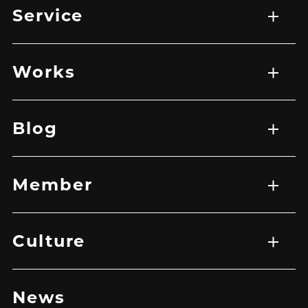
Service
サービス一覧
WEB制作
映像制作
広告マーケティング戦略
アプリ開発
Works
実績一覧
EC
HP
LP
グラフィック
その他
バナー
映像
Blog
記事一覧
Member
メンバー一覧
Culture
トップ
企業理念
メッセージ
News