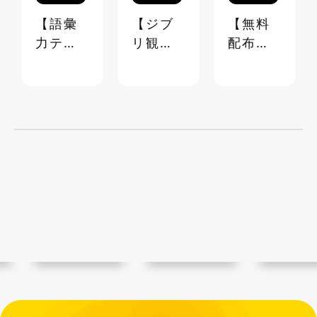
【語彙
【ジブ
【無料
力テス
リ観よ
配布】
ト】ビ
うぜ】
スプレ
ジネス
ジブリ
ッドシ
でも日
映画 超
ートで
常でも
☆マニ
作る勤
使える
アック
怠管理
語彙
台詞ク
表【テ
《40
イズ＆
ンプレ
問》
ランキ
配布
ング
中】
【ステ
イホー
ム】