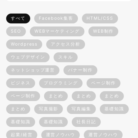
すべて
Facebook集客
HTML/CSS
SEO
WEBマーケティング
WEB制作
Wordpress
アクセス分析
ウェブデザイン
スキル
ネットショップ運営
バナー制作
ビジネス
プログラミング
ページ制作
ページ制作
まとめ
まとめ
まとめ
まとめ
写真撮影
写真編集
基礎知識
基礎知識
基礎知識
社長日記
起業/経営
運営ノウハウ
運営ノウハウ