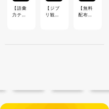
【語彙
【ジブ
【無料
力テス
リ観よ
配布】
ト】ビ
うぜ】
スプレ
ジネス
ジブリ
ッドシ
でも日
映画 超
ートで
常でも
☆マニ
作る勤
使える
アック
怠管理
語彙
台詞ク
表【テ
《40
イズ＆
ンプレ
問》
ランキ
配布
ング
中】
【ステ
イホー
ム】