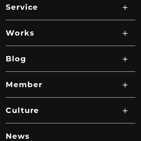
Service
サービス一覧
WEB制作
映像制作
広告マーケティング戦略
アプリ開発
Works
実績一覧
EC
HP
LP
グラフィック
その他
バナー
映像
Blog
記事一覧
Member
メンバー一覧
Culture
トップ
企業理念
メッセージ
News