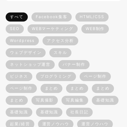
すべて
Facebook集客
HTML/CSS
SEO
WEBマーケティング
WEB制作
Wordpress
アクセス分析
ウェブデザイン
スキル
ネットショップ運営
バナー制作
ビジネス
プログラミング
ページ制作
ページ制作
まとめ
まとめ
まとめ
まとめ
写真撮影
写真編集
基礎知識
基礎知識
基礎知識
社長日記
起業/経営
運営ノウハウ
運営ノウハウ