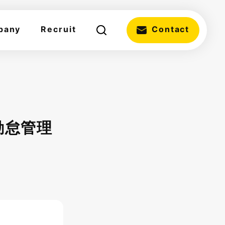
pany
Recruit
Contact
勤怠管理