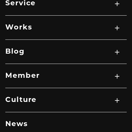
Service
サービス一覧
WEB制作
映像制作
広告マーケティング戦略
アプリ開発
Works
実績一覧
EC
HP
LP
グラフィック
その他
バナー
映像
Blog
記事一覧
Member
メンバー一覧
Culture
トップ
企業理念
メッセージ
News