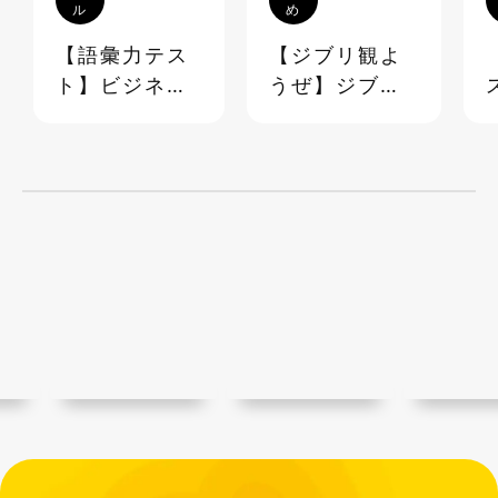
ル
め
【語彙力テス
【ジブリ観よ
ト】ビジネス
うぜ】ジブリ
でも日常でも
映画 超☆マニ
使える語彙
アック台詞ク
《40問》
イズ＆ランキ
ング【ステイ
ホーム】