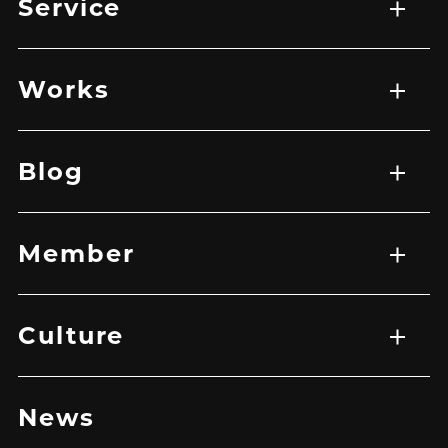
Service
サービス一覧
WEB制作
映像制作
広告マーケティング戦略
アプリ開発
Works
実績一覧
EC
HP
LP
グラフィック
その他
バナー
映像
Blog
記事一覧
Member
メンバー一覧
Culture
トップ
企業理念
メッセージ
News