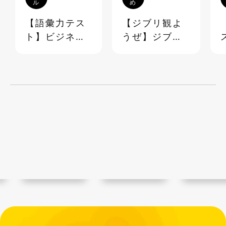
ル
め
【語彙力テス
【ジブリ観よ
ト】ビジネス
うぜ】ジブリ
でも日常でも
映画 超☆マニ
使える語彙
アック台詞ク
《40問》
イズ＆ランキ
ング【ステイ
ホーム】