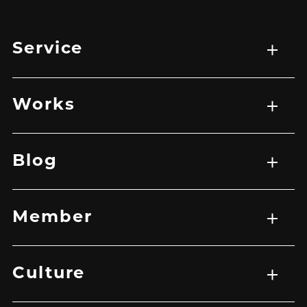
Service
サービス一覧
WEB制作
映像制作
広告マーケティング戦略
アプリ開発
Works
実績一覧
EC
HP
LP
グラフィック
その他
バナー
映像
Blog
記事一覧
Member
メンバー一覧
Culture
トップ
企業理念
メッセージ