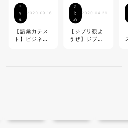
ス
ま
キ
2020.09.16
と
2020.04.29
ル
め
【語彙力テス
【ジブリ観よ
ト】ビジネス
うぜ】ジブリ
でも日常でも
映画 超☆マニ
使える語彙
アック台詞ク
《40問》
イズ＆ランキ
ング【ステイ
ホーム】