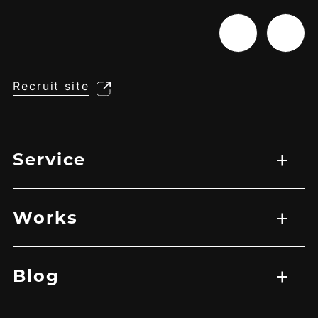
Recruit site
Service
サービス一覧
WEB制作
映像制作
広告マーケティング戦略
アプリ開発
Works
実績一覧
EC
HP
LP
グラフィック
その他
バナー
映像
Blog
記事一覧