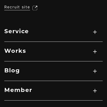
Recruit site
Service
サービス一覧
WEB制作
映像制作
広告マーケティング戦略
アプリ開発
Works
実績一覧
EC
HP
LP
グラフィック
その他
バナー
映像
Blog
記事一覧
Member
メンバー一覧