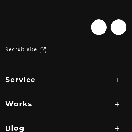
Recruit site
Service
サービス一覧
WEB制作
映像制作
広告マーケティング戦略
アプリ開発
Works
実績一覧
EC
HP
LP
グラフィック
その他
バナー
映像
Blog