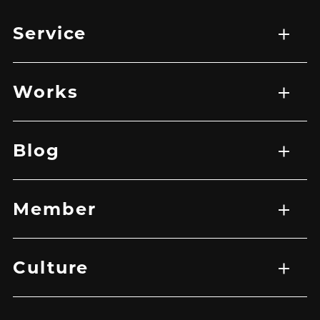
Service
サービス一覧
WEB制作
映像制作
広告マーケティング戦略
アプリ開発
Works
実績一覧
EC
HP
LP
グラフィック
その他
バナー
映像
Blog
記事一覧
Member
メンバー一覧
Culture
トップ
企業理念
メッセージ