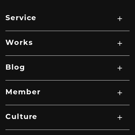
Service
サービス一覧
WEB制作
映像制作
広告マーケティング戦略
アプリ開発
Works
実績一覧
EC
HP
LP
グラフィック
その他
バナー
映像
Blog
記事一覧
Member
メンバー一覧
Culture
トップ
企業理念
メッセージ