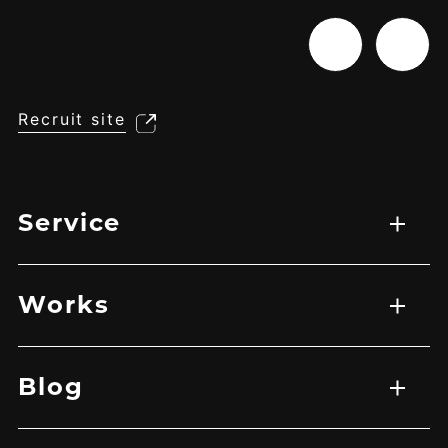
Recruit site
Service
サービス一覧
WEB制作
映像制作
広告マーケティング戦略
アプリ開発
Works
実績一覧
EC
HP
LP
グラフィック
その他
バナー
映像
Blog
記事一覧