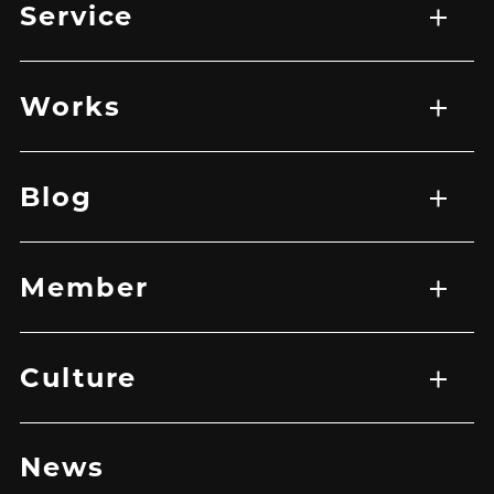
Service
サービス一覧
WEB制作
映像制作
広告マーケティング戦略
アプリ開発
Works
実績一覧
EC
HP
LP
グラフィック
その他
バナー
映像
Blog
記事一覧
Member
メンバー一覧
Culture
トップ
企業理念
メッセージ
News