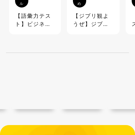
ル
め
【語彙力テス
【ジブリ観よ
ト】ビジネス
うぜ】ジブリ
でも日常でも
映画 超☆マニ
使える語彙
アック台詞ク
《40問》
イズ＆ランキ
ング【ステイ
ホーム】